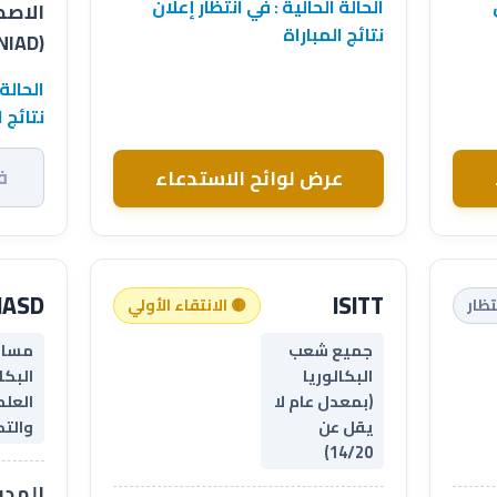
الحالة الحالية : في انتظار إعلان
الاصط
نتائج المباراة
(ENIAD)
الحالة 
نتائج ا
ف
عرض لوائح الاستدعاء
IASD
ISITT
تظار
🟡 الانتقاء الأولي
جميع شعب
مسال
البكالوريا
البكا
(بمعدل عام لا
العلم
يقل عن
والت
14/20)
المدر