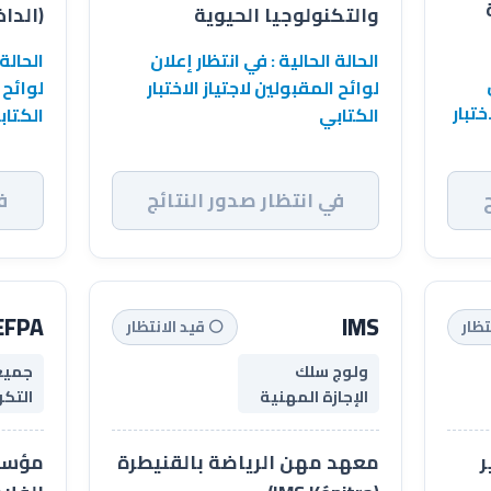
والتكنولوجيا الحيوية
(الدا
الحالة الحالية : في انتظار إعلان
الحالة 
لوائح المقبولين لاجتياز الاختبار
لوائح 
ختبار
الكتابي
الكتاب
في انتظار صدور النتائج
ف
EFPA
IMS
تظار
⚪ قيد الانتظار
ولوج سلك
جميع
الإجازة المهنية
التكو
ر
معهد مهن الرياضة بالقنيطرة
مؤسس