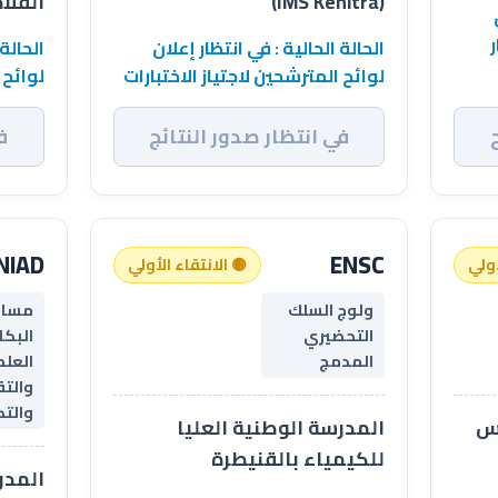
(IMS Kénitra)
الفلاحي 
ر
الحالة الحالية : في انتظار إعلان
الحالة 
لوائح المترشحين لاجتياز الاختبارات
لوائح 
في انتظار صدور النتائج
ف
NIAD
ENSC
أولي
🟡 الانتقاء الأولي
ولوج السلك
مسال
التحضيري
البكا
المدمج
العل
والتق
والت
رس
المدرسة الوطنية العليا
للكيمياء بالقنيطرة
المدر