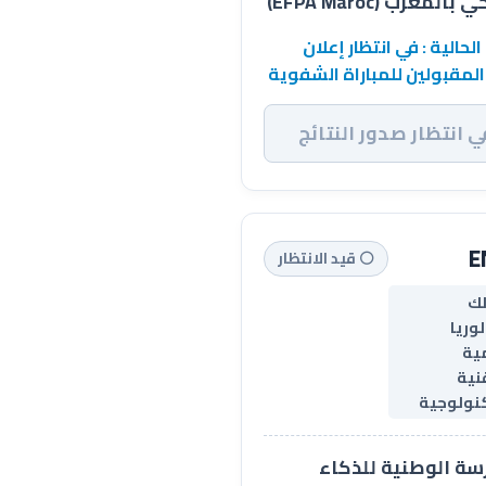
بالمغرب (EFPA Maroc)
الحالية : في انتظار إعلان
المقبولين للمباراة الشفوية
ي انتظار صدور النتائج
E
⚪ قيد الانتظار
ك
لوريا
مية
نية
كنولوجية
سة الوطنية للذكاء