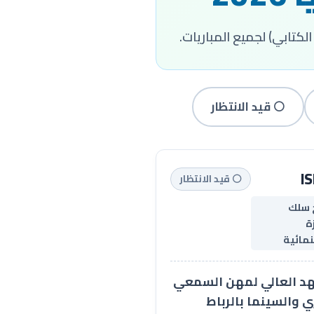
 الكتابي) لجميع المباريات.
⚪ قيد الانتظار
I
⚪ قيد الانتظار
 سلك
زة
مائية
د العالي لمهن السمعي
ي والسينما بالرباط