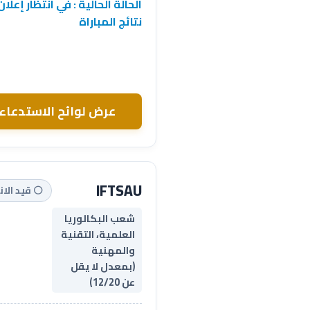
الحالة الحالية : في انتظار إعلان
نتائج المباراة
عرض لوائح الاستدعاء
IFTSAU
⚪ قيد الان
شعب البكالوريا
العلمية، التقنية
والمهنية
(بمعدل لا يقل
عن 12/20)