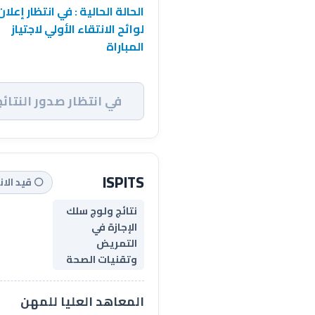
الحالة الحالية : في انتظار إعلان
لوائح الانتقاء الأولي لاجتياز
المباراة
في انتظار صدور النتائج
ISPITS
⚪ قيد الان
نتائج ولوج سلك
الإجازة في
التمريض
وتقنيات الصحة
المعاهد العليا للمهن