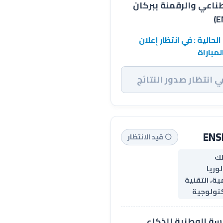
ناعي والرقمنة ببركان
الحالية : في انتظار إعلان
لمباراة
ي انتظار صدور النتائج
ENS
⚪ قيد الانتظار
ك
لوريا
ية، التقنية
كنولوجية
سة الوطنية للذكاء