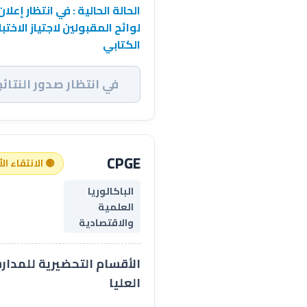
الحالة الحالية : في انتظار إعلان
لوائح المقبولين لاجتياز الاختبا
الكتابي
في انتظار صدور النتائج
CPGE
🟡 الانتقاء ال
الباكالوريا
العلمية
والاقتصادية
الأقسام التحضيرية للمدا
العليا