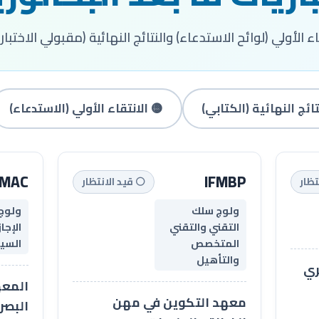
 الأولي (لوائح الاستدعاء) والنتائج النهائية (مقبولي الاختبار
تائج النهائية (الكتابي)
🟡 الانتقاء الأولي (الاستدعاء)
SMAC
IFMBP
تظار
⚪ قيد الانتظار
ولوج سلك
ولوج
التقني والتقني
الإجا
المتخصص
السين
والتأهيل
ري
المعه
معهد التكوين في مهن
البصر