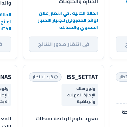
الخبازة والحلويات
والداخلة 
الحالة الحالية : في انتظار إعلان
الحالة 
لوائح المقبولين لاجتياز الاختبار
لوائح 
الشفوي والمقابلة
الكتاب
في انتظار صدور النتائج
ف
INAS
ISS_SETTAT
تظار
⚪ قيد الانتظار
ولوج سلك
ولوج
الإجازة المهنية
الإجا
والرياضية
الاج
حة
معهد علوم الرياضة بسطات
المعه
الاجت