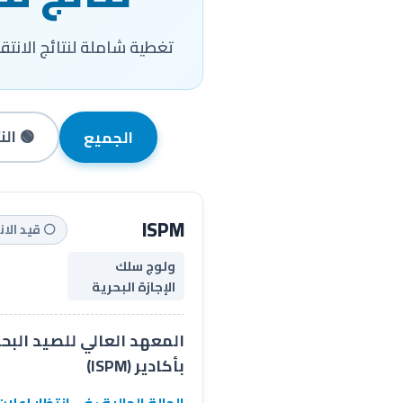
تغطية شاملة لنتائج الانتقاء
🟢 الن
الجميع
ISPM
⚪ قيد الان
ولوج سلك
الإجازة البحرية
المعهد العالي للصيد البح
بأكادير (ISPM)