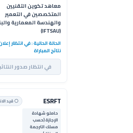
معاهد تكوين التقنيين
المتخصصين في التعمير
والهندسة المعمارية والبن
(IFTSAU)
الحالة الحالية : في انتظار إعلان
نتائج المباراة
في انتظار صدور النتائج
ESRFT
⚪ قيد الان
حاملو شهادة
الإجازة (حسب
مسلك الترجمة