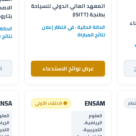
المعهد العالي الدولي للسياحة
الاصط
بطنجة (ISITT)
بتارودانت
اء
الحالة الحالية : في انتظار إعلان
الحالة 
نتائج المباراة
نتائج ا
ف
عرض لوائح الاستدعاء
ENSA
ENSAM
تظار
🟡 الانتقاء الأولي
العلوم
العلو
الرياضية،
الريا
التجريبية،
التجر