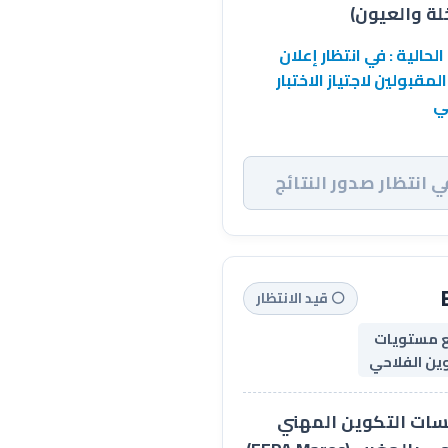
خلة والعيون)
الحالية : في انتظار إعلان
المقبولين لاجتياز الاختبار
ي
ي انتظار صدور النتائج
⚪ قيد الانتظار
 مستويات
ين الفلاحي
ات التكوين المهني