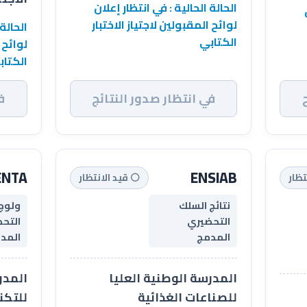
الحالة الحالية : في انتظار إعلان
لوائح المقبولين لاجتياز الاختبار
الحالة 
الكتابي
لوائح 
الكتاب
في انتظار صدور النتائج
ف
ENTA
ENSIAB
تظار
⚪ قيد الانتظار
نتائج السلك
ولوج
التحضيري
التح
المدمج
المد
المدرسة الوطنية العليا
المدر
للصناعات الغذائية
للتكن