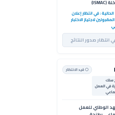
(ISMAC)
الحالية : في انتظار إعلان
المقبولين لاجتياز الاختبار
ي
ي انتظار صدور النتائج
⚪ قيد الانتظار
 سلك
زة في العمل
تماعي
د الوطني للعمل
ماعي بطنجة