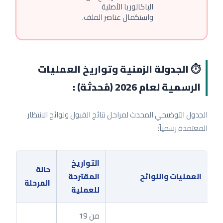
الباكالوريا الأصلية
واستكمال عناصر الملف.
⏱️ الجدولة الزمنية وتواريخ العمليات
الرسمية لعام 2026 (مُحدثة) :
الجدول التوضيحي المحدث لمراحل نتائج القبول ولوائح الانتظار
المعتمدة رسمياً:
التواريخ
حالة
العمليات واللوائح
المقترحة
المرحلة
للعملية
من 19