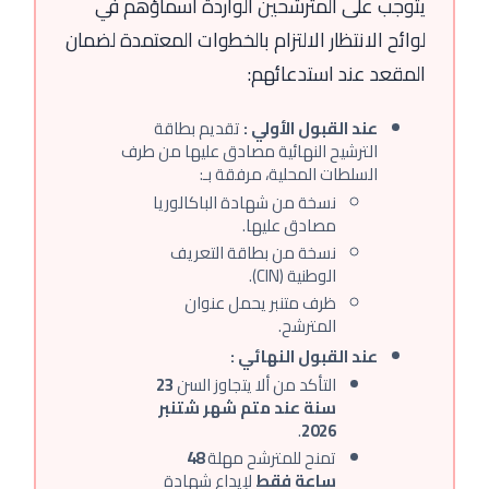
يتوجب على المترشحين الواردة أسماؤهم في
لوائح الانتظار الالتزام بالخطوات المعتمدة لضمان
المقعد عند استدعائهم:
عند القبول الأولي :
تقديم بطاقة
الترشيح النهائية مصادق عليها من طرف
السلطات المحلية، مرفقة بـ:
نسخة من شهادة الباكالوريا
مصادق عليها.
نسخة من بطاقة التعريف
الوطنية (CIN).
ظرف متنبر يحمل عنوان
المترشح.
عند القبول النهائي :
التأكد من ألا يتجاوز السن
23
سنة عند متم شهر شتنبر
.
2026
تمنح للمترشح مهلة
48
ساعة فقط
لإيداع شهادة