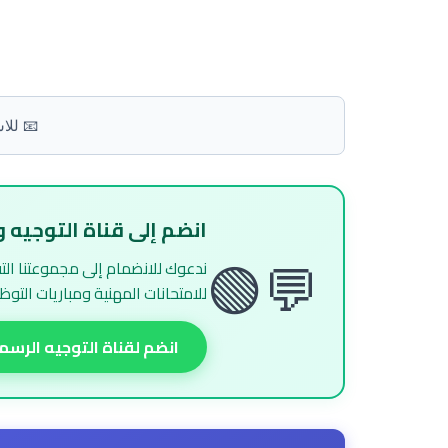
📧 للا
انضم إلى قناة التوجيه 
ندعوك للانضمام إلى مجموعتنا الت
💬🟢
للامتحانات المهنية ومباريات التو
انضم لقناة التوجيه الرسم