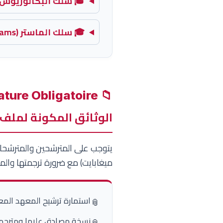
🎓 سلك البكالوريوس (ndergraduate Programs
🎓 سلك الماستر (Master Programs)
📁 Dossier de Candidature Obligatoire
الوثائق المكونة لملف 
ميغابايت) مع ضرورة ترجمتها وال
استمارة ترشيح المعهد المع
📎
نسخة مصادق عليها ومترجمة 
📎