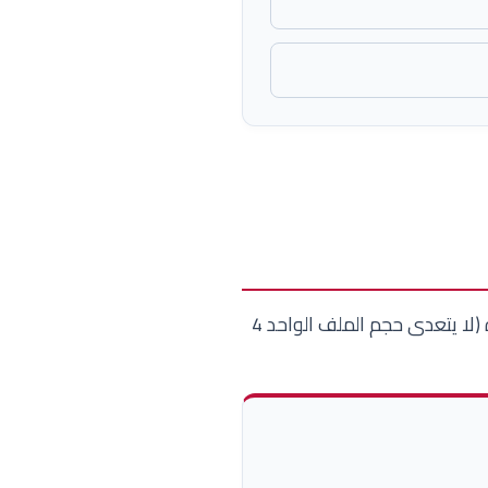
يتوجب على المترشحين والمترشحات إعداد كافة الوثائق ورفعها رقمياً بصيغة PDF واضحة ومقروءة (لا يتعدى حجم الملف الواحد 4