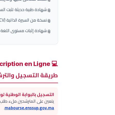
شهادة طبية حديثة تثبت السل
📎
نسخة من السيرة الذاتية (CV) ونسخة من جواز السفر الساري المفعول.
📎
شهادة إثبات مستوى اللغة الإنجليزية (مثل TOEFL ou IELTS) بالإض
📎
💻 Procédure de Pré-inscription en Ligne
طريقة التسجيل والترشيح
التسجيل بالبوابة الوطنية لوزا
يتعين على المترشحين ملء طلب ال
.
mabourse.enssup.gov.ma