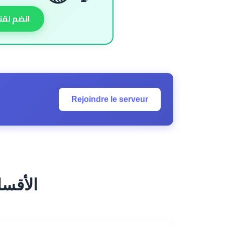
انضم لقن
Rejoindre le serveur
es Principales