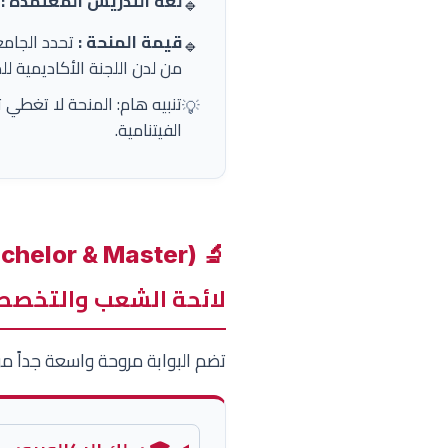
لغة التدريس المعتمدة :
ا
🔹
قيمة المنحة :
تحدد الجامع
🔹
من لدن اللجنة الأكاديمية ل
تنبيه هام: المنحة لا تغطي ت
💡
الفيتنامية.
🔬 Programmes d'Études Disponibles (Bachelor & Master)
لائحة الشعب والتخصصا
تضم البوابة مروحة واسعة جداً من 