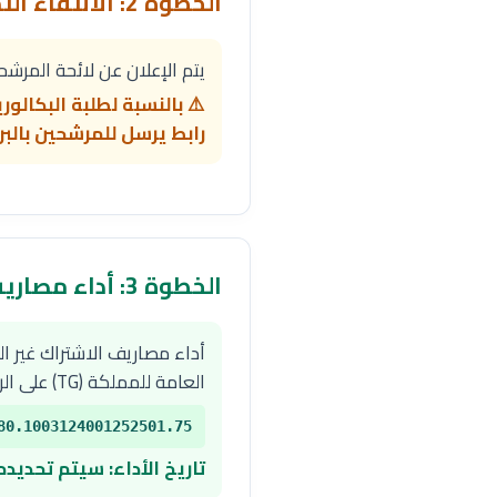
الخطوة 2: الانتقاء التمهيدي
يتم الإعلان عن لائحة المرشحين
رابط يرسل للمرشحين بالبري
الخطوة 3: أداء مصاريف الملف
أداء مصاريف الاشتراك غير 
العامة للمملكة (TG) على الرقم التالي:
80.1003124001252501.75
تاريخ الأداء: سيتم تحديده 