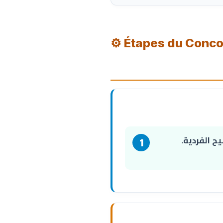
⚙️ Étapes du Conc
يح الفردية
.
1