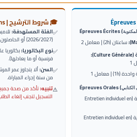
🎓 شروط الترشيح | Conditions
الفئة المستهدفة:
تلاميذ
✅
(2026/2027) أو الحاصلون على شهادة البكالوريا.
ساعتان (2h) | معامل 2
نوع البكالوريا:
بكالوريا عل
✅
C):
فرنسية أو ما يعادلها).
السن:
✅
 (1h) | معامل 1
من سنة إجراء المباراة.
تنبيه:
تأكد من صحة جميع ا
⚠️
التسجيل لتجنب إلغاء الطلب
مقابلة فردية باللغة الفرنسية (Entretien individuel en
مقابلة فردية باللغة الإنجليزية (Entretien individuel en