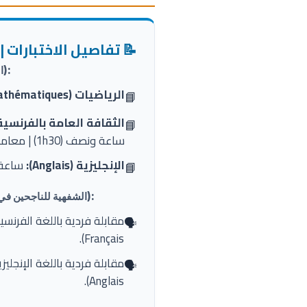
📝 تفاصيل الاختبارات | Épreuves
Épreuves Écrites (المكتوبة):
الرياضيات (Mathématiques):
📘
الثقافة العامة بالفرنسية (ulture Générale
📘
ساعة ونصف (1h30) | معامل 1
الإنجليزية (Anglais):
ساعة واحدة
📘
Épreuves Orales (الشفهية للناجحين في الكتابي):
🗣️
Français).
🗣️
Anglais).