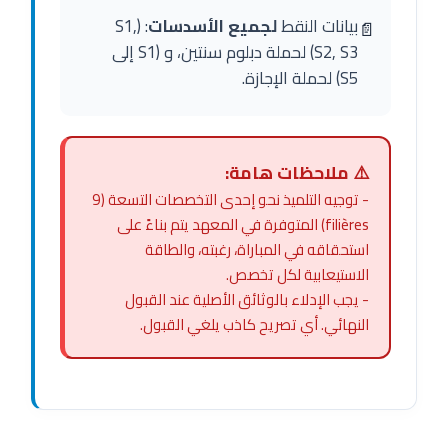
بيانات النقط
لجميع الأسدسات
: (S1,
📄
S2, S3) لحملة دبلوم سنتين، و (S1 إلى
S5) لحملة الإجازة.
⚠️ ملاحظات هامة:
- توجيه التلميذ نحو إحدى التخصصات التسعة (9
filières) المتوفرة في المعهد يتم بناءً على
استحقاقه في المباراة، رغبته، والطاقة
الاستيعابية لكل تخصص.
- يجب الإدلاء بالوثائق الأصلية عند القبول
النهائي. أي تصريح كاذب يلغي القبول.