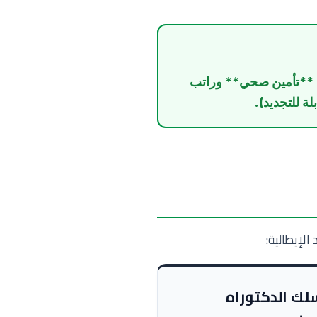
لى **تأمين صحي** وراتب
لإيطالية:
لك الدكتوراه