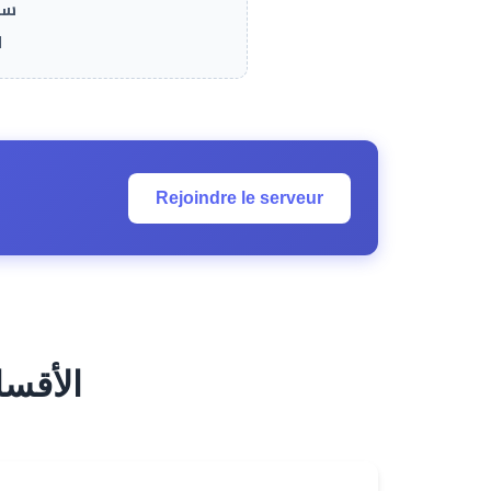
سفا
ا
Rejoindre le serveur
es Principales