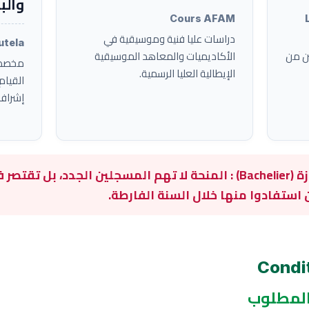
والب
Cours AFAM
دراسات عليا فنية وموسيقية في
utela
ين من
الأكاديميات والمعاهد الموسيقية
مخصصة 
الإيطالية العليا الرسمية.
القيام
إشراف
⚠️ هام بالنسبة لسلك الإجازة (Bachelier) : المنحة لا تهم المسجلين ال
المطلوب