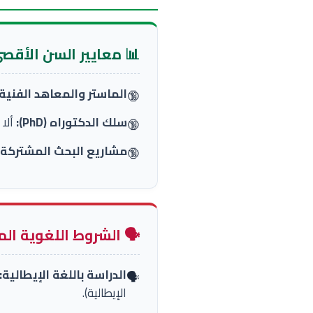
📊 معايير السن الأقصى
الماستر والمعاهد الفنية 
🔞
سلك الدكتوراه (PhD):
ألا 
🔞
مشاريع البحث المشتركة (Co-tutela)
🔞
🗣️ الشروط اللغوية ال
الدراسة باللغة الإيطالية:
🗣️
الإيطالية).