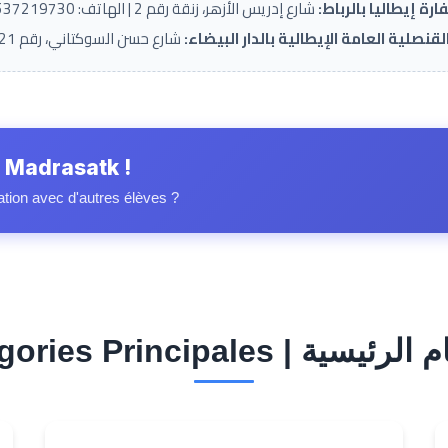
رة إيطاليا بالرباط:
شارع إدريس الأزهر، زنقة رقم 2 | الهاتف: 0537219730
لقنصلية العامة الإيطالية بالدار البيضاء:
شارع حسن السوكتاني، رقم 21
 Madrasatk !
ation avec d'autres élèves ?
Catégori | الأقسام الرئيسية