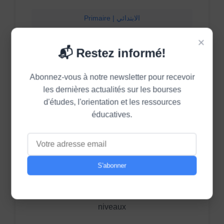
Primaire | الابتدائي
Collège | الإعدادي
×
📬 Restez informé!
Lycée | الثانوي
Abonnez-vous à notre newsletter pour recevoir
les dernières actualités sur les bourses
d'études, l'orientation et les ressources
éducatives.
📖
Cours & Exercices | دروس و
S'abonner
تمارين
Ressources pédagogiques pour tous les
niveaux