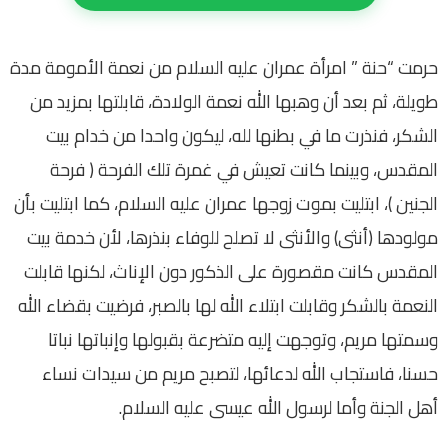
حرمت “حنة ” امرأة عمران عليه السلام من نعمة الأمومة مدة
طويلة، ثم بعد أن وهبها الله نعمة الولادة، قابلتها بمزيد من
الشكر، فنذرت ما في بطنها لله، ليكون واحدا من خدام بيت
المقدس، وبينما كانت تعيش في غمرة تلك الفرحة ( فرحة
الجنين )، ابتليت بموت زوجها عمران عليه السلام، كما ابتليت بأن
مولودها (أنثى) والأنثى لا تصلح للوفاء بنذرها، لأن خدمة بيت
المقدس كانت مقصورة على الذكور دون الإناث، لكنها قابلت
النعمة بالشكر وقابلت ابتلاء الله لها بالصبر، فرضيت بقضاء الله
وسمتها مريم، وتوجهت إليه متضرعة بقبولها وإنباتها نباتا
حسنا، فاستجاب الله لدعائها، لتصبح مريم من سيدات نساء
أهل الجنة وأما لرسول الله عيسى عليه السلام.