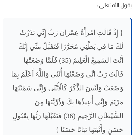
يقول الله تعالى :
{ إِذْ قَالَتِ امْرَأَةُ عِمْرَانَ رَبِّ إِنِّي نَذَرْتُ
لَكَ مَا فِي بَطْنِي مُحَرَّرًا فَتَقَبَّلْ مِنِّي إِنَّكَ
أَنْتَ السَّمِيعُ الْعَلِيمُ (35) فَلَمَّا وَضَعَتْهَا
قَالَتْ رَبِّ إِنِّي وَضَعْتُهَا أُنْثَى وَاللَّهُ أَعْلَمُ بِمَا
وَضَعَتْ وَلَيْسَ الذَّكَرُ كَالْأُنْثَى وَإِنِّي سَمَّيْتُهَا
مَرْيَمَ وَإِنِّي أُعِيذُهَا بِكَ وَذُرِّيَّتَهَا مِنَ
الشَّيْطَانِ الرَّجِيمِ (36) فَتَقَبَّلَهَا رَبُّهَا بِقَبُولٍ
حَسَنٍ وَأَنْبَتَهَا نَبَاتًا حَسَنًا }