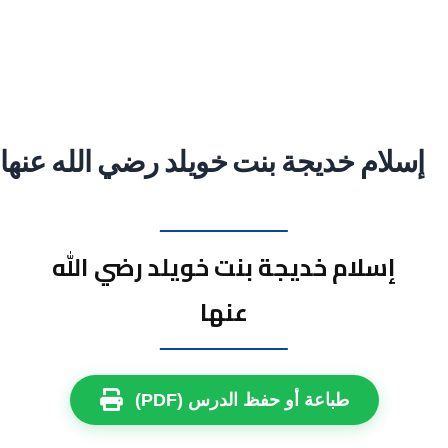
إسلام خديجة بنت خويلد رضي الله عنها
إسلام خديجة بنت خويلد رضي الله
عنها
طباعة أو حفظ الدرس (PDF)