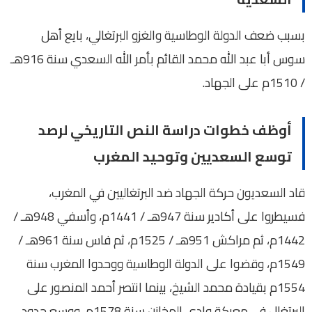
بسبب ضعف الدولة الوطاسية والغزو البرتغالي، بايع أهل
سوس أبا عبد الله محمد القائم بأمر الله السعدي سنة 916هـ
/ 1510م على الجهاد.
أوظف خطوات دراسة النص التاريخي لرصد
توسع السعديين وتوحيد المغرب
قاد السعديون حركة الجهاد ضد البرتغاليين في المغرب،
فسيطروا على أكادير سنة 947هـ / 1441م، وأسفي 948هـ /
1442م، ثم مراكش 951هـ / 1525م، ثم فاس سنة 961هـ /
1549م، وقضوا على الدولة الوطاسية ووحدوا المغرب سنة
1554م بقيادة محمد الشيخ، بينما انتصر أحمد المنصور على
البرتغال في معركة وادي المخازن سنة 1578م، ووسع حدود