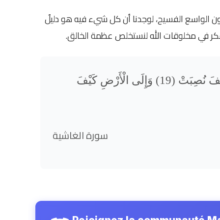
ون الواسع الفسيح، لوجدنا أن كل شيء فيه هو دليلٌ
نتفكر في مخلوقات الله لنستخلص عظمة الخالق
{ أَفَلَا يَنظُرُونَ إِلَى الْإِبِلِ كَيْفَ خُلِقَتْ (17) وَإِلَى السَّمَاء كَيْفَ رُفِعَتْ (18) وَإِلَى الْجِبَالِ كَيْفَ نُصِبَتْ (19) وَإِلَى الْأَرْضِ كَيْفَ
سورة الغاشية