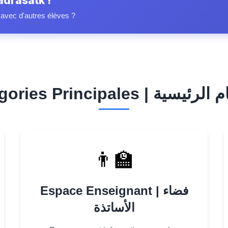
drasatk !
n avec d'autres élèves ?
Catégories Principales | ية
👨‍🏫
Espace Enseignant | فضاء
الأساتذة