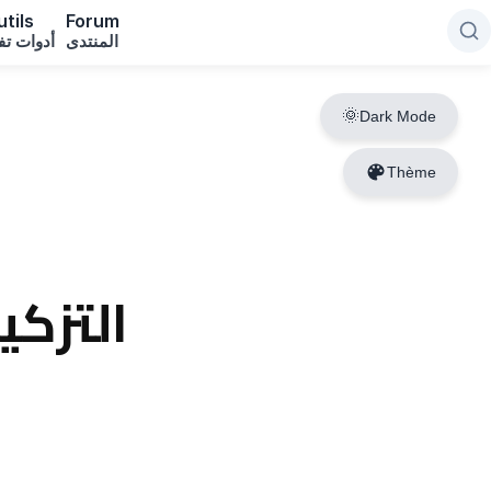
tils
Forum
المنتدى
أدوات تف
Dark Mode
Thème
التزكي