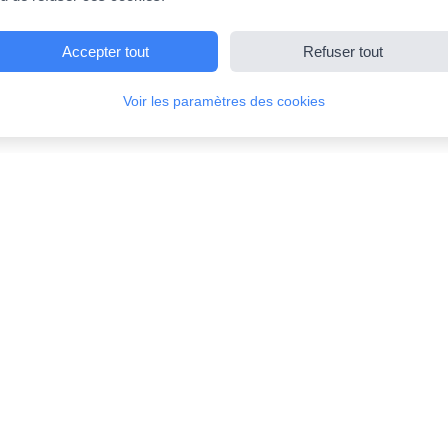
Accepter tout
Refuser tout
Voir les paramètres des cookies
Liens Rapides
Accueil
Bourses d'études
Orientation